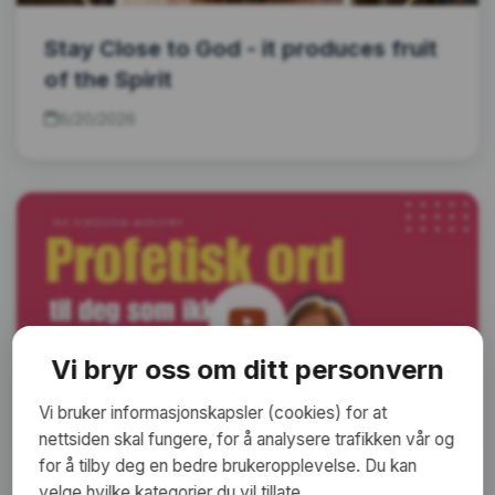
Stay Close to God - it produces fruit
of the Spirit
6/20/2026
Vi bryr oss om ditt personvern
Vi bruker informasjonskapsler (cookies) for at
nettsiden skal fungere, for å analysere trafikken vår og
for å tilby deg en bedre brukeropplevelse. Du kan
velge hvilke kategorier du vil tillate.
Profetisk ord til du som føler deg