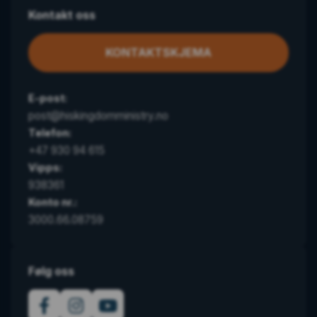
Kontakt oss
KONTAKTSKJEMA
E-post:
post@hiskingdomministry.no
Telefon:
+47 930 94 615
Vipps:
938361
Konto nr.:
3000.66.08759
Følg oss