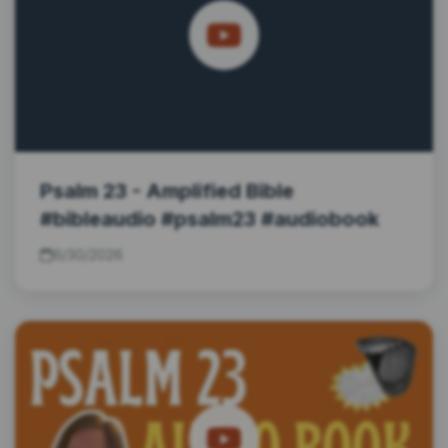
Psalm 23 - Amplified Bible
#bibleaudio #psalm23 #audiobook
6/30/2026