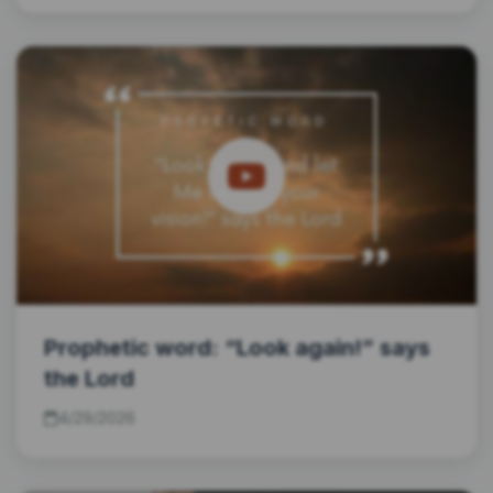
Prophetic word: “Look again!” says
the Lord
4/29/2026