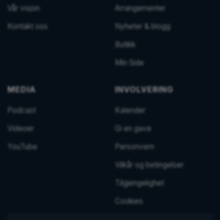
Vår visjon
Arrangementer
Kontakt oss
Nyheter & blogg
Butikk
Min Side
MEDIA
INVOLVERING
Podcast
Kalender
Videoer
Gi en gave
YouTube
Personvern
Vilkår og betingelser
Tilgjengelighet
Cookies