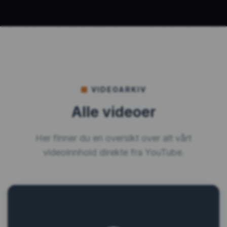
VIDEOARKIV
Alle videoer
Her finner du en oversikt over alt vårt
videoinnhold direkte fra YouTube.