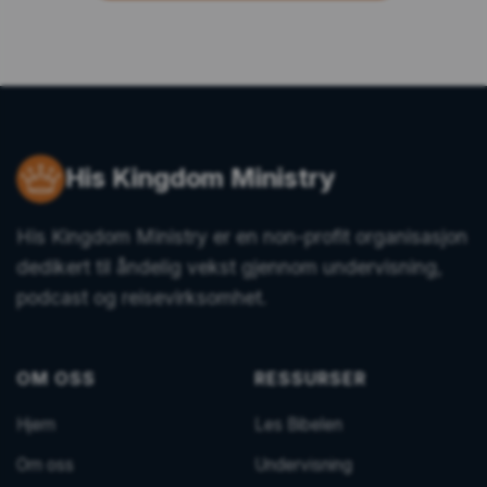
His Kingdom Ministry
His Kingdom Ministry er en non-profit organisasjon
dedikert til åndelig vekst gjennom undervisning,
podcast og reisevirksomhet.
OM OSS
RESSURSER
Hjem
Les Bibelen
Om oss
Undervisning