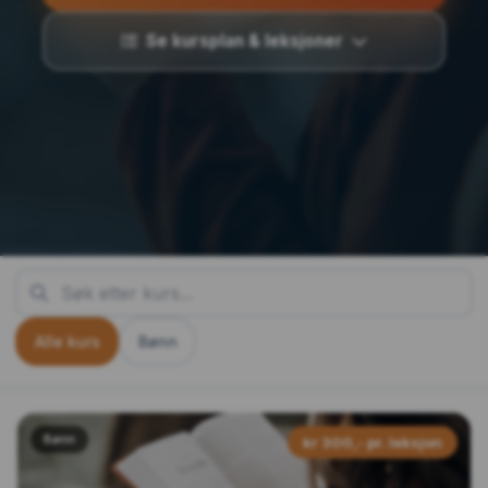
Se kursplan & leksjoner
Alle kurs
Bønn
Bønn
kr 300,- pr. leksjon