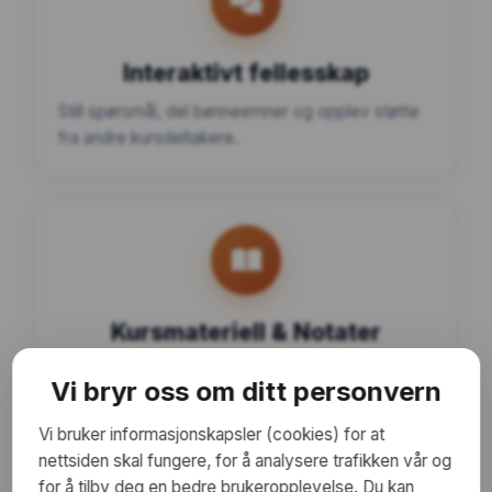
Interaktivt fellesskap
Still spørsmål, del bønneemner og opplev støtte
fra andre kursdeltakere.
Kursmateriell & Notater
Tilgang til nedlastbare guider, bønneøvelser og
Vi bryr oss om ditt personvern
integrert Bibelsopper på Min Side.
Vi bruker informasjonskapsler (cookies) for at
nettsiden skal fungere, for å analysere trafikken vår og
for å tilby deg en bedre brukeropplevelse. Du kan