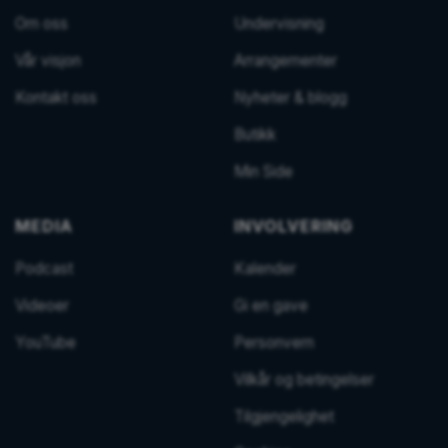
Om oss
Undervisning
Vår visjon
Arrangementer
Kontakt oss
Nyheter & blogg
Butikk
Min Side
MEDIA
INVOLVERING
Podcast
Kalender
Videoer
Gi en gave
YouTube
Personvern
Vilkår og betingelser
Tilgjengelighet