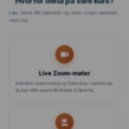
Hvorfor delta på våre kurs?
Lær, berik ditt bønneliv og voks i troen sammen
med oss.
Live Zoom-møter
Interaktiv undervisning og fellesskap i sanntid der
du kan stille spørsmål direkte til lærerne.