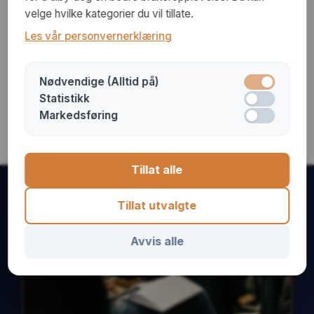
velge hvilke kategorier du vil tillate.
Les vår personvernerklæring
Praktisk aktivering
Nødvendige (Alltid på)
Konkrete øvelser for å omsette undervisningen til
Statistikk
personlig erfaring i ditt bønneliv.
Markedsføring
Tillat alle
Tillat utvalgte
Avvis alle