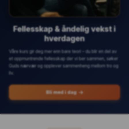
Fellesskap & åndelig vekst i
hverdagen
Våre kurs gir deg mer enn bare teori – du blir en del av
et oppmuntrende fellesskap der vi ber sammen, søker
Guds nærvær og opplever sammenheng mellom tro og
liv.
Bli med i dag