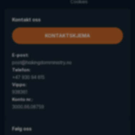
Cookies
Kontakt oss
KONTAKTSKJEMA
E-post:
post@hiskingdomministry.no
Telefon:
+47 930 94 615
Vipps:
938361
Konto nr.:
3000.66.08759
Følg oss