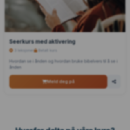
Seerkurs med aktivering
3 leksjoner
Betalt kurs
Hvordan se i ånden og hvordan bruke bibelvers til å se i
ånden
Meld deg på