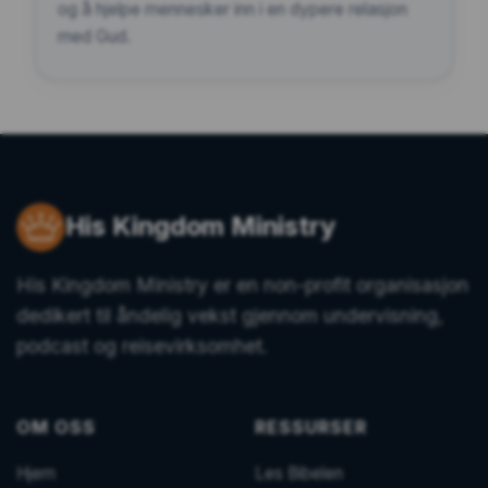
og å hjelpe mennesker inn i en dypere relasjon
med Gud.
His Kingdom Ministry
His Kingdom Ministry er en non-profit organisasjon
dedikert til åndelig vekst gjennom undervisning,
podcast og reisevirksomhet.
OM OSS
RESSURSER
Hjem
Les Bibelen