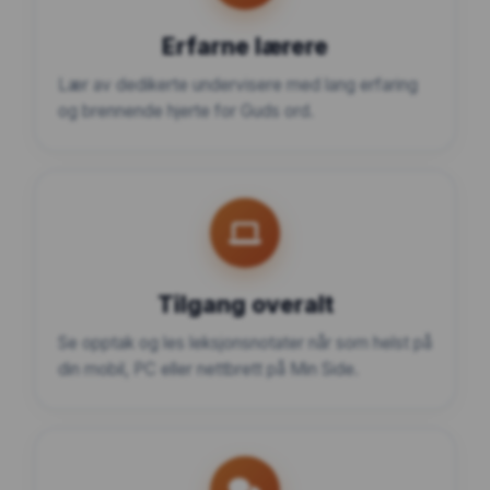
Erfarne lærere
Lær av dedikerte undervisere med lang erfaring
og brennende hjerte for Guds ord.
Tilgang overalt
Se opptak og les leksjonsnotater når som helst på
din mobil, PC eller nettbrett på Min Side.