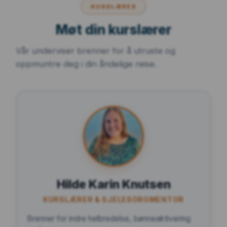
KURSLÆRER
Møt din kurslærer
Vår underviser brenner for å utruste og
oppmuntre deg i din åndelige reise.
Hilde Karin Knutsen
KURSLÆRER & SJELESORGMENTOR
Brenner for indre helbredelse, bønneaktivering