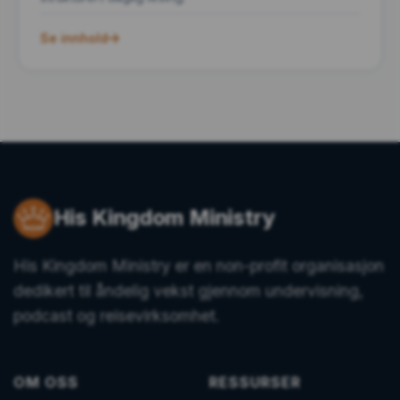
Se innhold
His Kingdom Ministry
His Kingdom Ministry er en non-profit organisasjon
dedikert til åndelig vekst gjennom undervisning,
podcast og reisevirksomhet.
OM OSS
RESSURSER