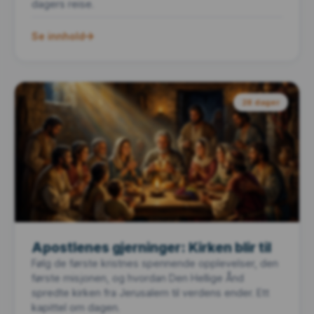
dagers reise.
Se innhold
28 dager
Apostlenes gjerninger: Kirken blir til
Følg de første kristnes spennende opplevelser, den
første misjonen, og hvordan Den Hellige Ånd
spredte kirken fra Jerusalem til verdens ender. Ett
kapittel om dagen.