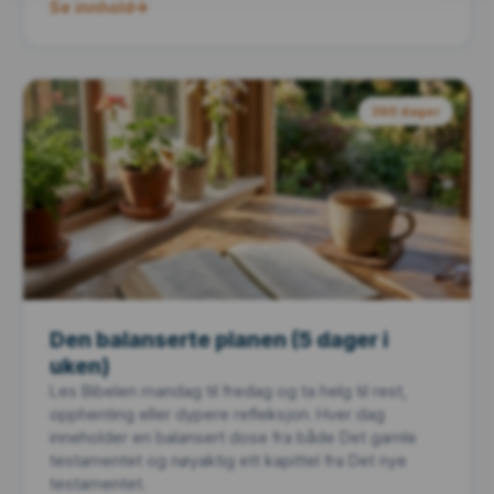
Se innhold
260 dager
Den balanserte planen (5 dager i
uken)
Les Bibelen mandag til fredag og ta helg til rest,
opphenting eller dypere refleksjon. Hver dag
inneholder en balansert dose fra både Det gamle
testamentet og nøyaktig ett kapittel fra Det nye
testamentet.