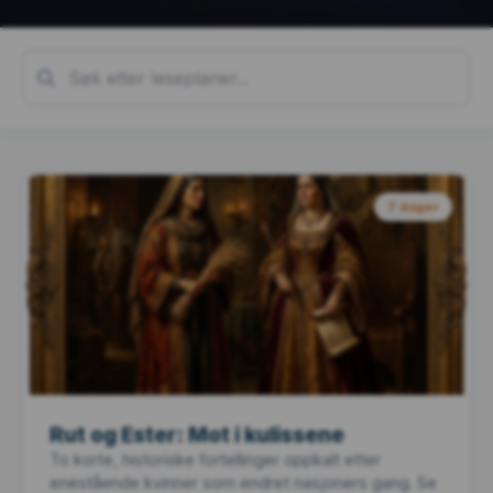
7 dager
Rut og Ester: Mot i kulissene
To korte, historiske fortellinger oppkalt etter
enestående kvinner som endret nasjoners gang. Se