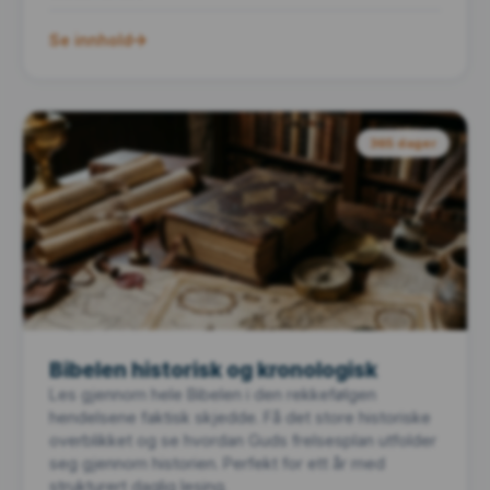
Se innhold
365 dager
Bibelen historisk og kronologisk
Les gjennom hele Bibelen i den rekkefølgen
hendelsene faktisk skjedde. Få det store historiske
overblikket og se hvordan Guds frelsesplan utfolder
seg gjennom historien. Perfekt for ett år med
strukturert daglig lesing.