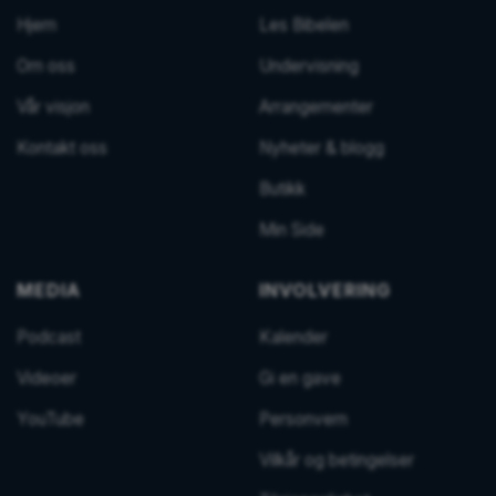
Hjem
Les Bibelen
Om oss
Undervisning
Vår visjon
Arrangementer
Kontakt oss
Nyheter & blogg
Butikk
Min Side
MEDIA
INVOLVERING
Podcast
Kalender
Videoer
Gi en gave
YouTube
Personvern
Vilkår og betingelser