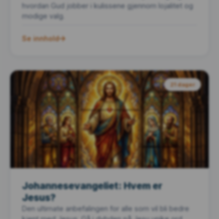
hvordan Gud jobber i kulissene gjennom lojalitet og
modige valg.
Se innhold
21 dager
Johannesevangeliet: Hvem er
Jesus?
Den ultimate anbefalingen for alle som vil bli bedre
kjent med Jesus. Gå i dybden på Jesu unike ord,