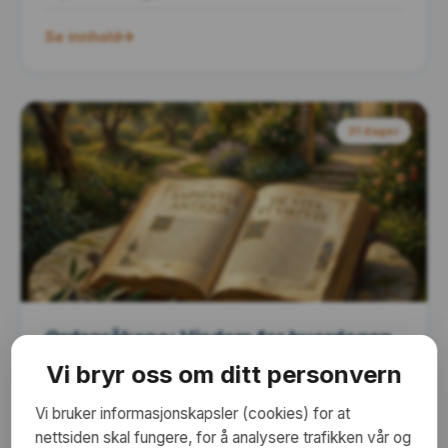
Se innhold
31 dager
Ordspråkene: Visdom for hverdagen
Ordspråkene har nøyaktig 31 kapitler, noe som gjør
Vi bryr oss om ditt personvern
boken perfekt for en månedlig leseplan. Spekket
med praktisk visdom om lederskap, tale, integritet
Vi bruker informasjonskapsler (cookies) for at
og relasjoner.
nettsiden skal fungere, for å analysere trafikken vår og