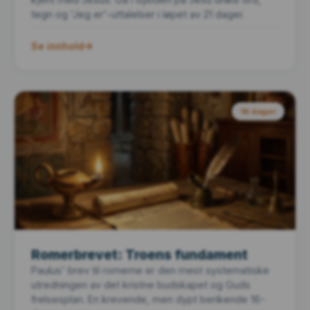
tegn og 'Jeg er'-uttalelser i løpet av 21 dager.
Se innhold
16 dager
Romerbrevet: Troens fundament
Paulus' brev til romerne er den mest systematiske
utredningen av det kristne budskapet og Guds
frelsesplan. En krevende, men dypt berikende 16-