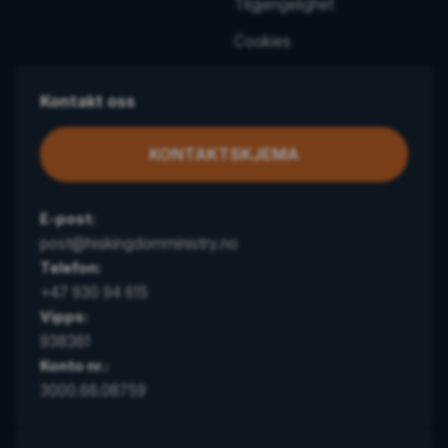
Tilgjengelighet
Cookies
Kontakt oss
KONTAKTSKJEMA
E-post:
post@hiskingdomministry.no
Telefon:
+47 930 94 615
Vipps:
938361
Konto nr.:
3000.66.08759