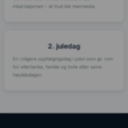
inkarnasjonen – at Gud ble menneske.
2. juledag
En roligere oppfølgingsdag i julen som gir rom
for ettertanke, familie og hvile etter selve
høytidsdagen.