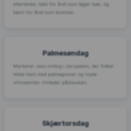
ettertanke, takk for året som ligger bak, og
bønn for året som kommer.
Palmesøndag
Markerer Jesu inntog i Jerusalem, der folket
hilste ham med palmegrener og ropte
«Hosianna». Innleder påskeuken.
Skjærtorsdag