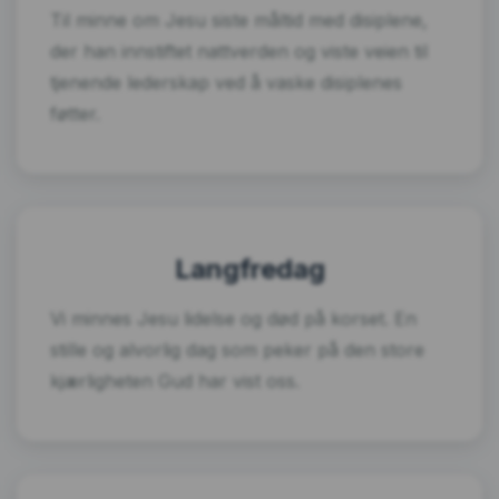
Til minne om Jesu siste måltid med disiplene,
der han innstiftet nattverden og viste veien til
tjenende lederskap ved å vaske disiplenes
føtter.
Langfredag
Vi minnes Jesu lidelse og død på korset. En
stille og alvorlig dag som peker på den store
kjærligheten Gud har vist oss.