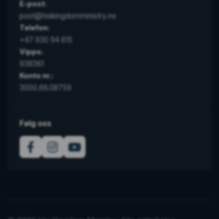
E-post:
post@hiskingdomministry.no
Telefon:
+47 930 94 615
Vipps:
938361
Konto nr.:
3000.66.08759
Følg oss