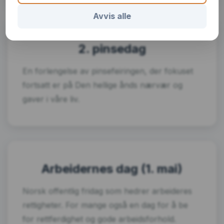
Avvis alle
2. pinsedag
En forlengelse av pinsefeiringen, der fokuset
fortsatt er på Den hellige ånds nærvær og
gaver i våre liv.
Arbeidernes dag (1. mai)
Norsk offentlig fridag som hedrer arbeideres
rettigheter. For mange også en dag for å be
for rettferdighet og gode arbeidsforhold.