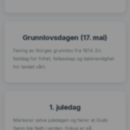
Grunnlovsdagen (17. mai)
Feiring av Norges grunnlov fra 1814. En
festdag for frihet, fellesskap og takknemlighet
for landet vårt.
1. juledag
Markerer selve juledagen og feirer at Guds
Sønn ble født i verden. Fokus er på