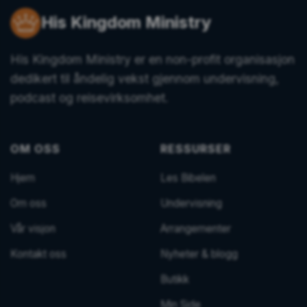
His Kingdom Ministry
His Kingdom Ministry er en non-profit organisasjon
dedikert til åndelig vekst gjennom undervisning,
podcast og reisevirksomhet.
OM OSS
RESSURSER
Hjem
Les Bibelen
Om oss
Undervisning
Vår visjon
Arrangementer
Kontakt oss
Nyheter & blogg
Butikk
Min Side