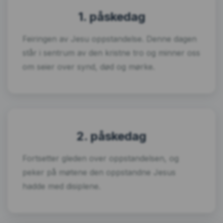
1. påskedag
Feiringen av Jesu oppstandelse. Denne dagen
står i sentrum av den kristne tro og minner oss
om seier over synd, død og mørke.
2. påskedag
Fortsetter gleden over oppstandelsen, og
peker på møtene den oppstandne Jesus
hadde med disiplene.