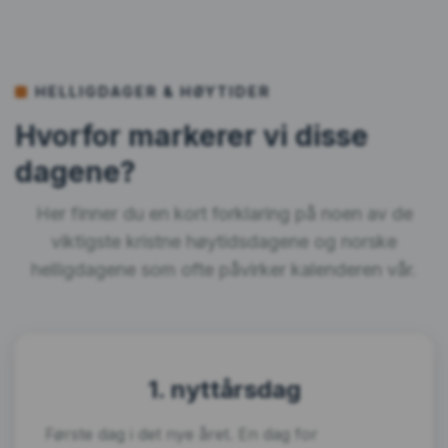
HELLIGDAGER & HØYTIDER
Hvorfor markerer vi disse
dagene?
Her finner du en kort forklaring på noen av de
viktigste kristne høytidsdagene og norske
helligdagene som ofte påvirker kalenderen vår.
1. nyttårsdag
Første dag i det nye året. En dag for