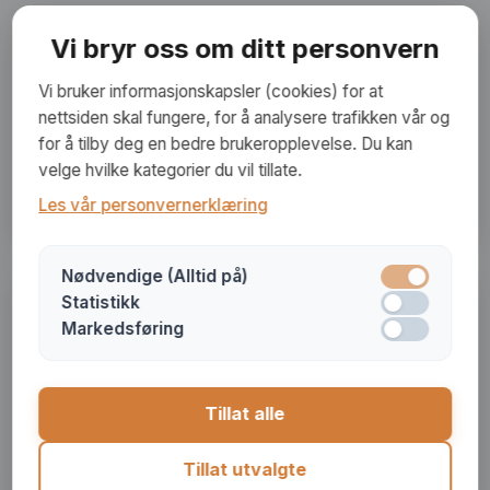
Vi bryr oss om ditt personvern
Kristi himmelfartsdag
Vi bruker informasjonskapsler (cookies) for at
nettsiden skal fungere, for å analysere trafikken vår og
Feirer at Jesus for opp til himmelen før
for å tilby deg en bedre brukeropplevelse. Du kan
Faderen, og at han fortsatt ber for oss og
velge hvilke kategorier du vil tillate.
regjerer som Herre.
Les vår personvernerklæring
Nødvendige (Alltid på)
Statistikk
Markedsføring
1. pinsedag
Til minne om at Den hellige ånd ble utøst over
de første troende i Jerusalem. Pinsen blir ofte
Tillat alle
kalt «kirkens fødselsdag».
Tillat utvalgte