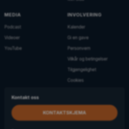
MEDIA
INVOLVERING
Podcast
Kalender
Videoer
Gi en gave
YouTube
Personvern
Vilkår og betingelser
Tilgjengelighet
Cookies
Kontakt oss
KONTAKTSKJEMA