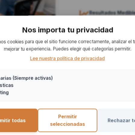
Resultados Medibl
Enviamos actualizacio
su apoyo.
Nos importa tu privacidad
Colaboración Bas
mos cookies para que el sitio funcione correctamente, analizar el t
Compartimos valores 
mejorar tu experiencia. Puedes elegir qué categorías permitir.
Lee nuestra política de privacidad
Contáctenos para 
rias (Siempre activas)
sticas
ting
Permitir
mitir todas
Rechazar t
seleccionadas