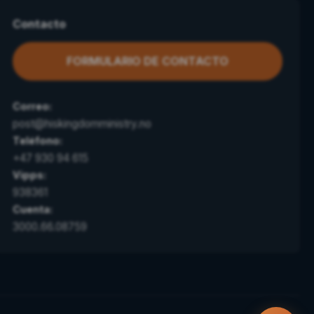
Contacto
FORMULARIO DE CONTACTO
Correo:
post@hiskingdomministry.no
Teléfono:
+47 930 94 615
Vipps:
938361
Cuenta:
3000.66.08759