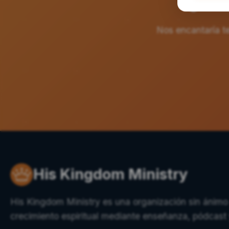
¿Le i
Nos encantaría t
His Kingdom Ministry
His Kingdom Ministry es una organización sin ánimo
crecimiento espiritual mediante enseñanza, pódcast 