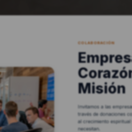
COLABORACIÓN
Empres
Corazón
Misión
Invitamos a las empresa
través de donaciones co
al crecimiento espiritua
necesitan.