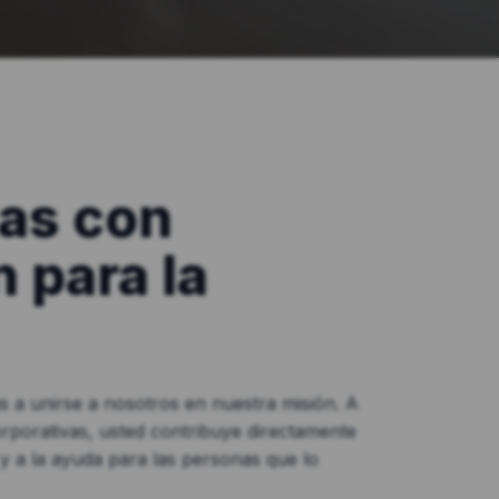
as con
 para la
s a unirse a nosotros en nuestra misión. A
rporativas, usted contribuye directamente
l y a la ayuda para las personas que lo