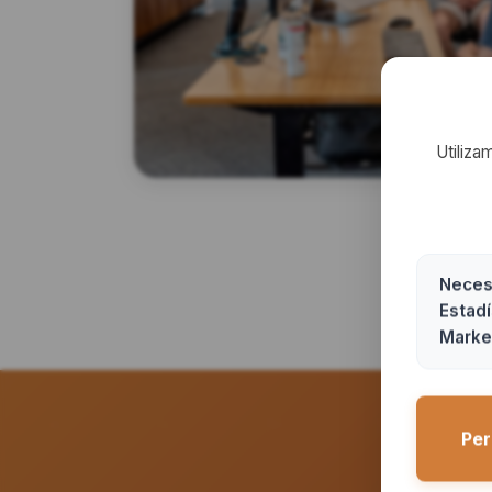
Utiliza
Necesa
Estadí
Marke
Per