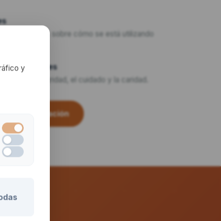
es
nes periódicas sobre cómo se está utilizando
ada en Valores
ráfico y
como la integridad, el cuidado y la caridad.
una conversación
odas