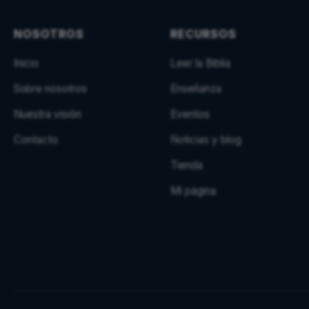
NOSOTROS
RECURSOS
Inicio
Leer la Biblia
Sobre nosotros
Enseñanza
Nuestra visión
Eventos
Contacto
Noticias y blog
Tienda
Mi página