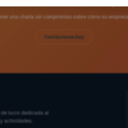
nteresa una colaboración corpor
ener una charla sin compromiso sobre cómo su empresa 
Contáctenos hoy
 de lucro dedicada al
y actividades.